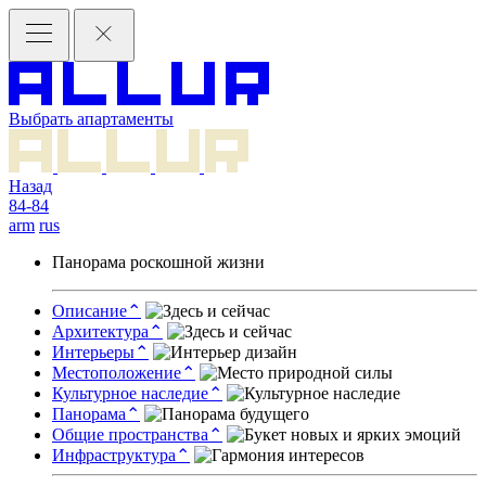
Выбрать апартаменты
Назад
84-84
arm
rus
Панорама роскошной жизни
Описание
⌃
Архитектура
⌃
Интерьеры
⌃
Местоположение
⌃
Культурное наследие
⌃
Панорама
⌃
Общие пространства
⌃
Инфраструктура
⌃