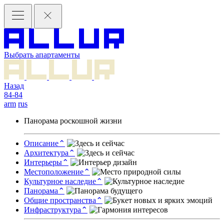
Выбрать апартаменты
Назад
84-84
arm
rus
Панорама роскошной жизни
Описание
⌃
Архитектура
⌃
Интерьеры
⌃
Местоположение
⌃
Культурное наследие
⌃
Панорама
⌃
Общие пространства
⌃
Инфраструктура
⌃