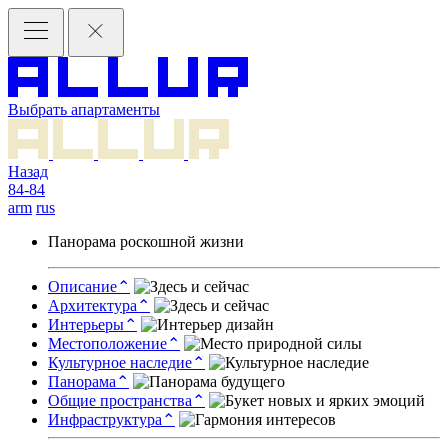
Выбрать апартаменты
Назад
84-84
arm
rus
Панорама роскошной жизни
Описание
⌃
Архитектура
⌃
Интерьеры
⌃
Местоположение
⌃
Культурное наследие
⌃
Панорама
⌃
Общие пространства
⌃
Инфраструктура
⌃