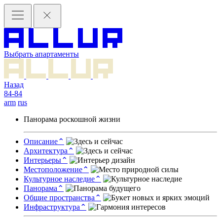
Выбрать апартаменты
Назад
84-84
arm
rus
Панорама роскошной жизни
Описание
⌃
Архитектура
⌃
Интерьеры
⌃
Местоположение
⌃
Культурное наследие
⌃
Панорама
⌃
Общие пространства
⌃
Инфраструктура
⌃