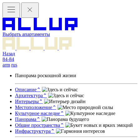
Выбрать апартаменты
Назад
84-84
arm
rus
Панорама роскошной жизни
Описание
⌃
Архитектура
⌃
Интерьеры
⌃
Местоположение
⌃
Культурное наследие
⌃
Панорама
⌃
Общие пространства
⌃
Инфраструктура
⌃