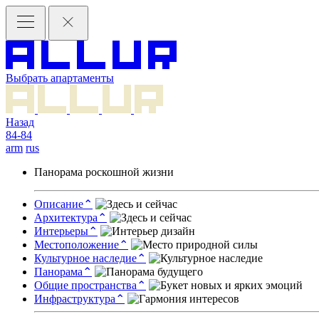
Выбрать апартаменты
Назад
84-84
arm
rus
Панорама роскошной жизни
Описание
⌃
Архитектура
⌃
Интерьеры
⌃
Местоположение
⌃
Культурное наследие
⌃
Панорама
⌃
Общие пространства
⌃
Инфраструктура
⌃