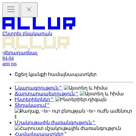
Ընտրել բնակարան
Վերադառնալ
84-84
arm
rus
Շքեղ կյանքի համայնապատկեր
Նկարագրություն
⌃
Ճարտարապետություն
⌃
Ինտերիերներ
⌃
Տեղակայում
⌃
Մշակութային ժառանգություն
⌃
Համայնապատկեր
⌃